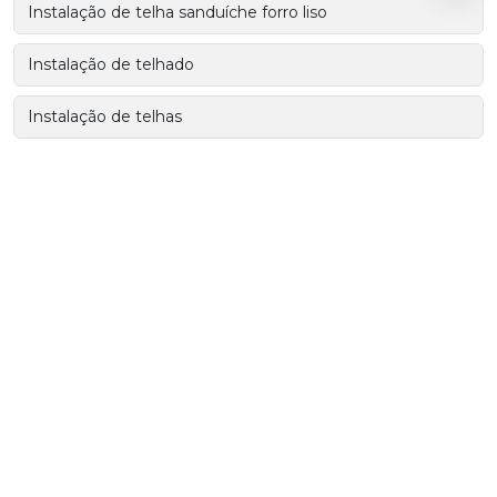
Instalação de telha sanduíche forro liso
Instalação de telhado
Instalação de telhas
Mão de obra especializada em coberturas
Mão de obra para coberturas
Mão de obra para coberturas em construtoras
Mão de obra para construtoras
Mão de obra para projetos de coberturas
Mão de obra para telhados
Mão de obra para telhados em grandes construtoras