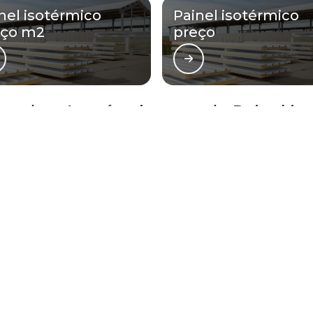
nel isotérmico
Painel isotérmico
eço m2
preço
onde a Açotérmica atende Painel is
Zona Oeste
Zona Sul
Zona Leste
Gra
Bom Retiro
Brás
Camb
Glicério
Liberdade
Luz
Santa Efigênia
Sé
Vila 
ua reprodução, parcial ou total, mesmo citando nossos links, é proibida sem a a
utorais
.