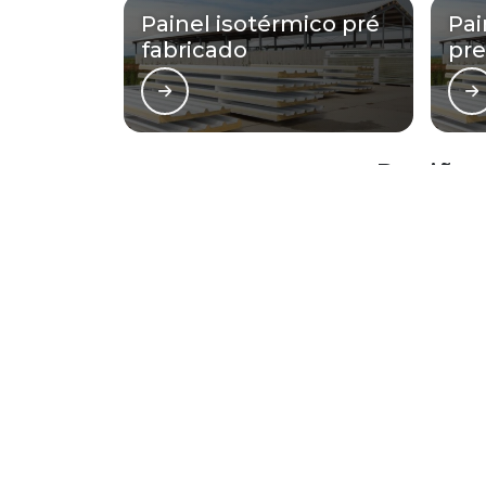
Painel isotérmico pré
Pai
fabricado
pr
Regiões 
Região Central
Zona Norte
Aclimação
Bela Vista
Consolação
Higienópolis
República
Santa Cecília
O conteúdo do texto desta página é de direito reservado. S
artigo 184 do Código Penal –
Lei 9610/98 - Lei de direitos a