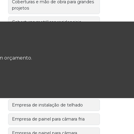
Coberturas e mão de obra para grandes
projetos
Coberturas metálicas residenciais
Colocação de telha sanduiche
Comprar telhas metálicas
termoacústicas
 um orçamento.
Comprar telhas termoacústicas
Distribuidor de telhas termoacústicas
com forro
Empresa de instalação de telhado
Empresa de painel para câmara fria
Empresa de painel para câmara